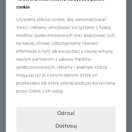
cookie
Płyty meblowe CLEAF charakteryzują się wyjątkowo
intensywnymi i głębokimi kolorami, co osiągnięto
Używamy plików cookie, aby personalizować
dzięki zastosowaniu zaawansowanej technologii
treści i reklamy, umożliwiać korzystanie z funkcji
synchronizacji dekoru i struktury. Producent zwraca
również uwagę na bardzo wysoki poziom docisku
mediów społecznościowych oraz analizować ruch
oraz dłuższe prasowanie, które gwarantuje trwałość i
na naszej stronie. Udostępniamy również
odporność produktu. Dodatkowo, stosuje się większą
ilość warstw papieru, co zwiększa wytrzymałość na
informacje o tym, jak korzystasz z naszej witryny,
uszkodzenia mechaniczne. Wszystko to razem składa
naszym partnerom z zakresu mediów
się na wysoką jakość płyt mebowych CLEAF.
społecznościowych, reklamy i analityki, którzy
mogą łączyć je z innymi danymi, które im
przekazałeś lub które zebrali podczas korzystania
przez Ciebie z ich usług.
Odrzuć
Dostosuj